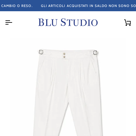
Salta
 O RESO.
GLI ARTICOLI ACQUISTATI IN SALDO NON SONO SOGGETTI 
al
contenuto
Car