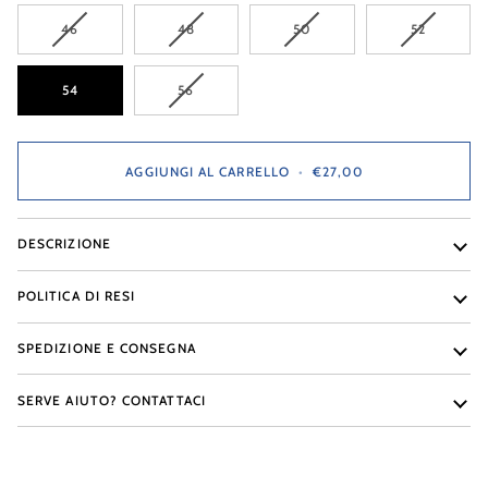
VARIANTE
VARIANTE
VARIANTE
VARIANTE
46
48
50
52
ESAURITA
ESAURITA
ESAURITA
ESAURITA
O
O
O
O
NON
NON
NON
NON
VARIANTE
54
56
DISPONIBILE
DISPONIBILE
DISPONIBILE
DISPONIB
ESAURITA
O
NON
DISPONIBILE
AGGIUNGI AL CARRELLO
•
€27,00
DESCRIZIONE
POLITICA DI RESI
SPEDIZIONE E CONSEGNA
SERVE AIUTO? CONTATTACI