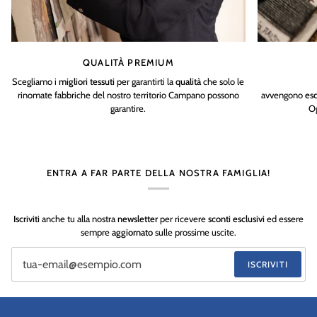
QUALITÀ PREMIUM
Scegliamo i
migliori tessuti
per garantirti la
qualità
che solo le
rinomate fabbriche del nostro territorio Campano possono
avvengono
es
garantire.
Og
ENTRA A FAR PARTE DELLA NOSTRA FAMIGLIA!
Iscriviti
anche tu alla nostra
newsletter
per ricevere
sconti esclusivi
ed essere
sempre
aggiornato
sulle prossime uscite.
ISCRIVITI