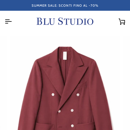
Salta
SUMMER SALE: SCONTI FINO AL -70%
GLI ARTICOLI ACQUISTATI IN SALDO NON SONO SOGG
al
contenuto
Car