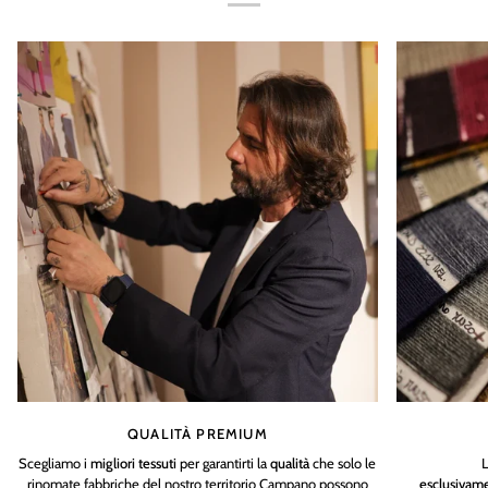
QUALITÀ PREMIUM
Scegliamo i
migliori tessuti
per garantirti la
qualità
che solo le
L
rinomate fabbriche del nostro territorio Campano possono
esclusivam