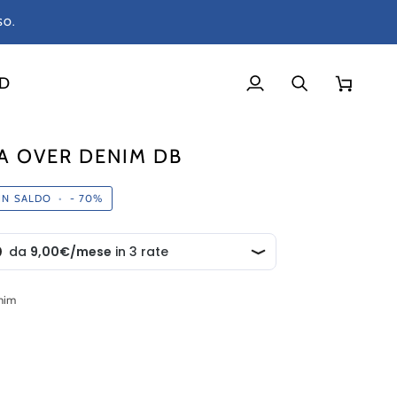
SO.
RD
Il
Cerca
Carrello
mio
account
A OVER DENIM DB
IN SALDO
•
-
70%
nim