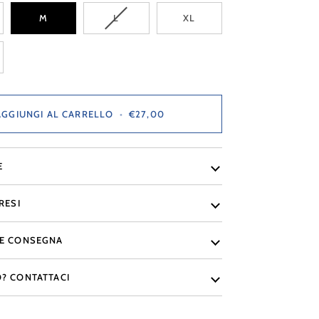
NTE
VARIANTE
M
L
XL
ITA
ESAURITA
O
NTE
NON
ITA
NIBILE
DISPONIBILE
NIBILE
AGGIUNGI AL CARRELLO
•
€27,00
E
RESI
 E CONSEGNA
O? CONTATTACI