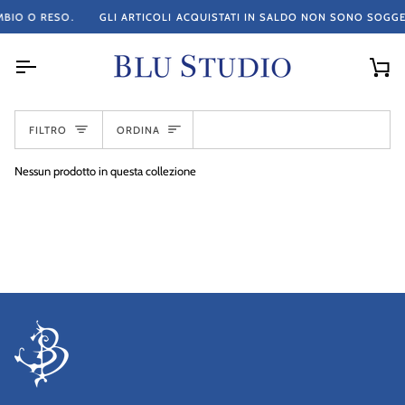
Salta
BIO O RESO.
GLI ARTICOLI ACQUISTATI IN SALDO NON SONO SOGGET
al
contenuto
Car
ORDINA
FILTRO
ORDINA
Nessun prodotto in questa collezione