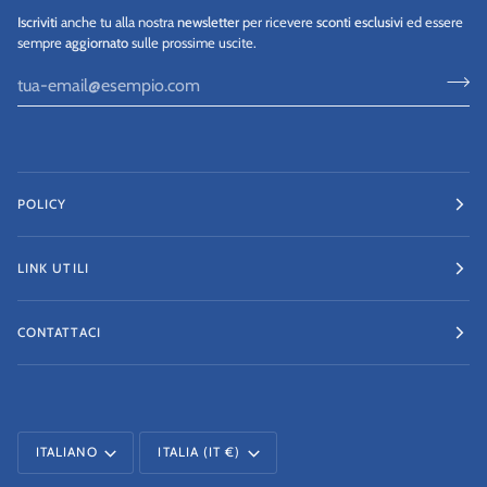
Iscriviti
anche tu alla nostra
newsletter
per ricevere
sconti esclusivi
ed essere
sempre
aggiornato
sulle prossime uscite.
POLICY
LINK UTILI
CONTATTACI
LINGUA
VALUTA
ITALIANO
ITALIA (IT €)