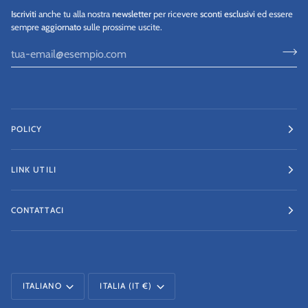
Iscriviti
anche tu alla nostra
newsletter
per ricevere
sconti esclusivi
ed essere
sempre
aggiornato
sulle prossime uscite.
POLICY
LINK UTILI
CONTATTACI
LINGUA
VALUTA
ITALIANO
ITALIA (IT €)